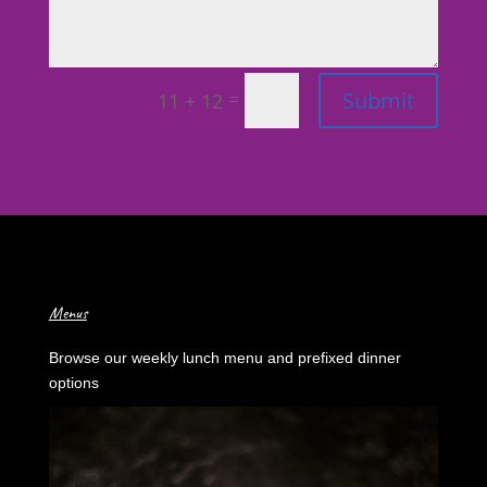
Submit
=
11 + 12
Menus
Browse our weekly lunch menu and prefixed dinner
options