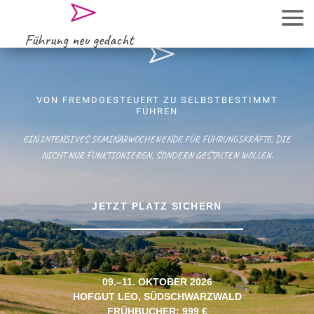
Führung neu gedacht
VON FREMDGESTEUERT ZU SELBSTBESTIMMT
FÜHREN
EIN INTENSIVES SEMINARWOCHENENDE FÜR FÜHRUNGSKRÄFTE, DIE
NICHT NUR FUNKTIONIEREN, SONDERN GESTALTEN WOLLEN.
JETZT PLATZ SICHERN
09.–11. OKTOBER 2026
HOFGUT LEO, SÜDSCHWARZWALD
FRÜHBUCHER: 999 €